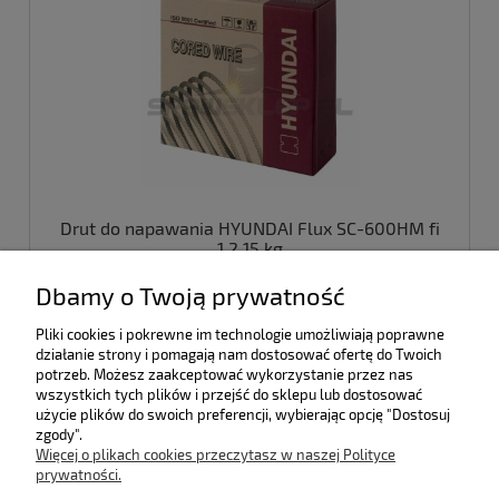
Drut do napawania HYUNDAI Flux SC-600HM fi
1,2 15 kg
Dbamy o Twoją prywatność
470,00 zł
Pliki cookies i pokrewne im technologie umożliwiają poprawne
382,11 zł
działanie strony i pomagają nam dostosować ofertę do Twoich
(netto:
)
potrzeb. Możesz zaakceptować wykorzystanie przez nas
wszystkich tych plików i przejść do sklepu lub dostosować
do koszyka
użycie plików do swoich preferencji, wybierając opcję "Dostosuj
zgody".
Więcej o plikach cookies przeczytasz w naszej Polityce
prywatności.